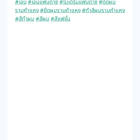
#เอนี่
#เอนี่แฟนตาซี
#โมเดิร์นแฟนตาซี
#ดัดผม
รามคำแหง
#ยืดผมรามคำแหง
#ทำสีผมรามคำแหง
#สีทำผม
#สีผม
#สีแฟชั่น