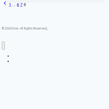
Page
Previous
1
…
6
7
8
Page
navigation
© 2026 Enie. All Rights Reserved
.
Home
Tags