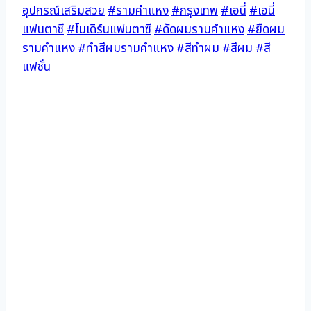
อุปกรณ์เสริมสวย
#รามคำแหง
#กรุงเทพ
#เอนี่
#เอนี่
แฟนตาซี
#โมเดิร์นแฟนตาซี
#ดัดผมรามคำแหง
#ยืดผม
รามคำแหง
#ทำสีผมรามคำแหง
#สีทำผม
#สีผม
#สี
แฟชั่น