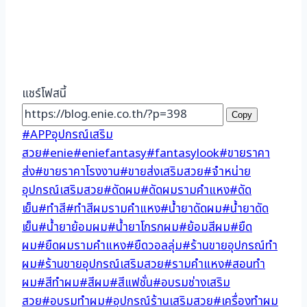
แชร์โฟสนี้
Copy
Post
#
APPอุปกรณ์เสริม
Tags:
สวย
#
enie
#
eniefantasy
#
fantasylook
#
ขายราคา
ส่ง
#
ขายราคาโรงงาน
#
ขายส่งเสริมสวย
#
จำหน่าย
อุปกรณ์เสริมสวย
#
ดัดผม
#
ดัดผมรามคำแหง
#
ดัด
เย็น
#
ทำสี
#
ทำสีผมรามคำแหง
#
น้ำยาดัดผม
#
น้ำยาดัด
เย็น
#
น้ำยาย้อมผม
#
น้ำยาโกรกผม
#
ย้อมสีผม
#
ยืด
ผม
#
ยืดผมรามคำแหง
#
ยืดวอลลุ่ม
#
ร้านขายอุปกรณ์ทํา
ผม
#
ร้านขายอุปกรณ์เสริมสวย
#
รามคำแหง
#
สอนทำ
ผม
#
สีทำผม
#
สีผม
#
สีแฟชั่น
#
อบรมช่างเสริม
สวย
#
อบรมทำผม
#
อุปกรณ์ร้านเสริมสวย
#
เครื่องทำผม