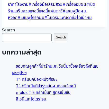
ราคาโรงงาน
#
เครื่องมือเสริมสวย
#
เครื่องอบผม
#
เปิด
ร้านเสริมสวย
#
เอนี่
#
เอนี่แฟนตาซี
#
แชมพูปิดผม
หงอก
#
แชมพูโกรกผม
#
โมเดิร์นแฟนตาซี
#
ไดเป่าผม
Search
Search
บทความล่าสุด
ขอบคุณลูกค้าที่น่ารักนะคะ วันนี้มาซื้อเครื่องถึงที่เลย
เฮงๆปังๆ
T1 ครีมปกป้องหนังศีรษะ
T1 ทรีทเม้นท์บำรุงเส้นผมก่อนทำเคมี
e-plus T-5 ทรีทเม้นท์ สูตรเข้มข้น
สีเอนี่และไฮโดรเจน