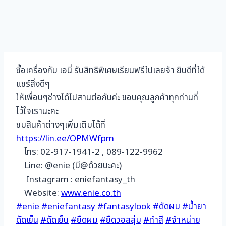
ซื้อเครื่องกับ เอนี่ รับสิทธิพิเศษเรียนฟรีไปเลยจ้า ยินดีที่ได้
แชร์สิ่งดีๆ
ให้เพื่อนๆช่างได้ไปสานต่อกันค่ะ ขอบคุณลูกค้าทุกท่านที่
ไว้ใจเรานะคะ
ชมสินค้าต่างๆเพิ่มเติมได้ที่
https://lin.ee/OPMWfpm
โทร: 02-917-1941-2 , 089-122-9962
Line: @enie (มี@ด้วยนะคะ)
Instagram : eniefantasy_th
Website:
www.enie.co.th
#enie
#eniefantasy
#fantasylook
#ดัดผม
#น้ำยา
ดัดเย็น
#ดัดเย็น
#ยืดผม
#ยืดวอลลุ่ม
#ทำสี
#จำหน่าย